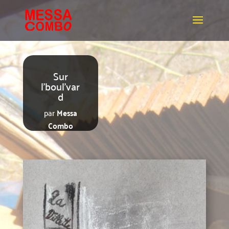
Sur
l'boul'var
d
par
Messa
Combo
Lecteur
audio
00:00